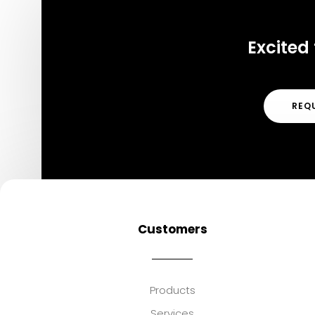
Excited 
REQ
Customers
Products
Services