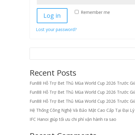
Remember me
Log in
Lost your password?
Recent Posts
Fun88 Hỗ Trợ Bet Thủ Mùa World Cup 2026 Trước G
Fun88 Hỗ Trợ Bet Thủ Mùa World Cup 2026 Trước G
Fun88 Hỗ Trợ Bet Thủ Mùa World Cup 2026 Trước G
Hệ Thống Công Nghệ Và Bảo Mật Cao Cấp Tại Đại L
IFC Hanoi giúp tối ưu chi phí vận hành ra sao