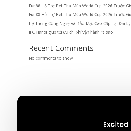
Fun88 Hỗ Trợ Bet Thủ Mùa World Cup 2026 Trước G
Fun88 Hỗ Trợ Bet Thủ Mùa World Cup 2026 Trước G
Hệ Thống Công Nghệ Và Bảo Mật Cao Cấp Tại Đại L
IFC Hanoi giúp tối ưu chi phí vận hành ra sao
Recent Comments
No comments to show.
Excited 