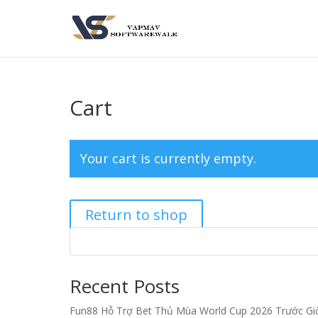
Cart
Your cart is currently empty.
Return to shop
Recent Posts
Fun88 Hỗ Trợ Bet Thủ Mùa World Cup 2026 Trước G