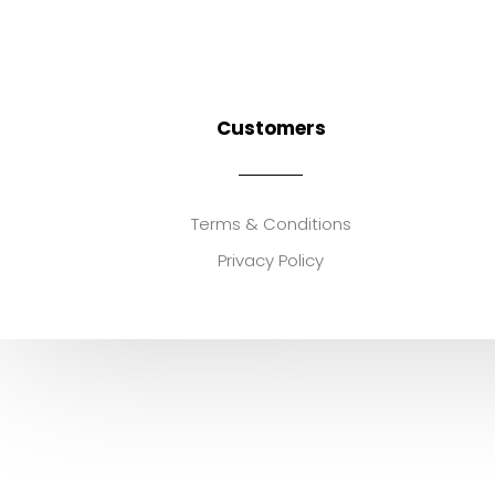
Customers
Terms & Conditions
Privacy Policy