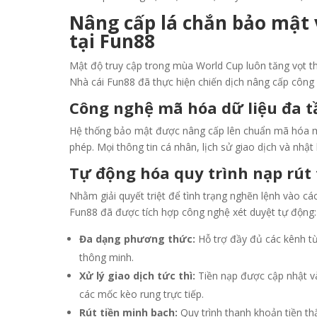
Nâng cấp lá chắn bảo mật v
tại Fun88
Mật độ truy cập trong mùa World Cup luôn tăng vọt th
Nhà cái Fun88 đã thực hiện chiến dịch nâng cấp công
Công nghệ mã hóa dữ liệu đa tầ
Hệ thống bảo mật được nâng cấp lên chuẩn mã hóa mớ
phép. Mọi thông tin cá nhân, lịch sử giao dịch và nh
Tự động hóa quy trình nạp rút 
Nhằm giải quyết triệt để tình trạng nghẽn lệnh vào cá
Fun88 đã được tích hợp công nghệ xét duyệt tự động:
Đa dạng phương thức:
Hỗ trợ đầy đủ các kênh từ
thông minh.
Xử lý giao dịch tức thì:
Tiền nạp được cập nhật và
các mốc kèo rung trực tiếp.
Rút tiền minh bạch:
Quy trình thanh khoản tiền th