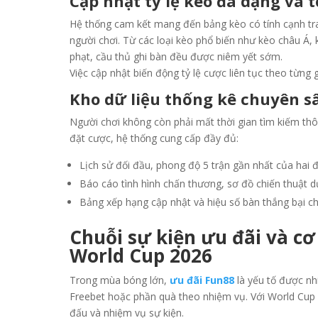
Cập nhật tỷ lệ kèo đa dạng và t
Hệ thống cam kết mang đến bảng kèo có tính cạnh tran
người chơi. Từ các loại kèo phổ biến như kèo châu Á,
phạt, cầu thủ ghi bàn đều được niêm yết sớm.
Việc cập nhật biến động tỷ lệ cược liên tục theo từng 
Kho dữ liệu thống kê chuyên s
Người chơi không còn phải mất thời gian tìm kiếm thô
đặt cược, hệ thống cung cấp đầy đủ:
Lịch sử đối đầu, phong độ 5 trận gần nhất của hai đ
Báo cáo tình hình chấn thương, sơ đồ chiến thuật dự
Bảng xếp hạng cập nhật và hiệu số bàn thắng bại ch
Chuỗi sự kiện ưu đãi và cơ
World Cup 2026
Trong mùa bóng lớn,
ưu đãi Fun88
là yếu tố được nh
Freebet hoặc phần quà theo nhiệm vụ. Với World Cup 
đấu và nhiệm vụ sự kiện.