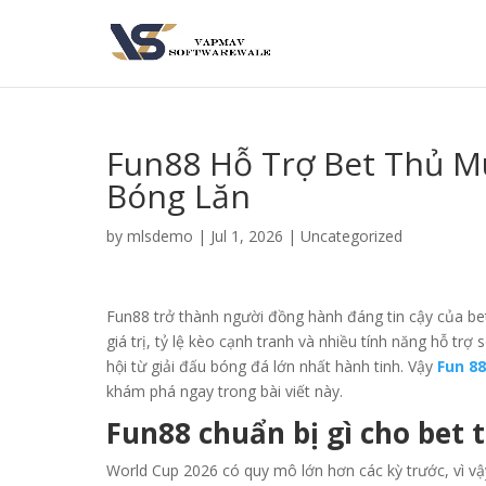
Fun88 Hỗ Trợ Bet Thủ M
Bóng Lăn
by
mlsdemo
|
Jul 1, 2026
|
Uncategorized
Fun88 trở thành người đồng hành đáng tin cậy của b
giá trị, tỷ lệ kèo cạnh tranh và nhiều tính năng hỗ trợ 
hội từ giải đấu bóng đá lớn nhất hành tinh. Vậy
Fun 88
khám phá ngay trong bài viết này.
Fun88 chuẩn bị gì cho bet
World Cup 2026 có quy mô lớn hơn các kỳ trước, vì vậ