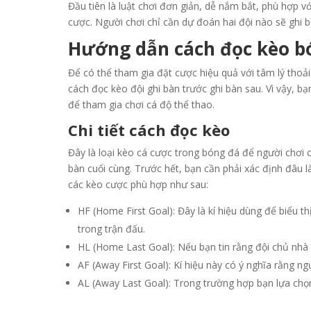
Đầu tiên là luật chơi đơn giản, dễ nắm bắt, phù hợp v
cược. Người chơi chỉ cần dự đoán hai đội nào sẽ ghi b
Hướng dẫn cách đọc kèo bó
Để có thể tham gia đặt cược hiệu quả với tâm lý thoải
cách đọc kèo đội ghi bàn trước ghi bàn sau. Vì vậy, b
để tham gia chơi cá độ thể thao.
Chi tiết cách đọc kèo
Đây là loại kèo cá cược trong bóng đá để người chơi 
bàn cuối cùng. Trước hết, bạn cần phải xác định đâu l
các kèo cược phù hợp như sau:
HF (Home First Goal): Đây là kí hiệu dùng để biểu t
trong trận đấu.
HL (Home Last Goal): Nếu bạn tin rằng đội chủ nhà 
AF (Away First Goal): Kí hiệu này có ý nghĩa rằng n
AL (Away Last Goal): Trong trường hợp bạn lựa chọn