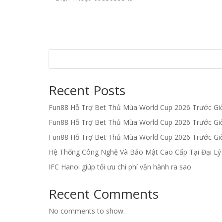
Recent Posts
Fun88 Hỗ Trợ Bet Thủ Mùa World Cup 2026 Trước G
Fun88 Hỗ Trợ Bet Thủ Mùa World Cup 2026 Trước G
Fun88 Hỗ Trợ Bet Thủ Mùa World Cup 2026 Trước G
Hệ Thống Công Nghệ Và Bảo Mật Cao Cấp Tại Đại L
IFC Hanoi giúp tối ưu chi phí vận hành ra sao
Recent Comments
No comments to show.