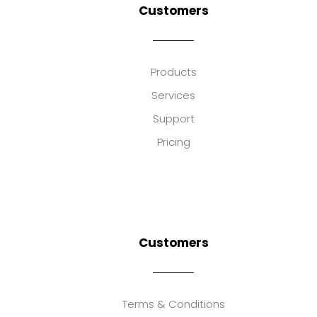
Customers
Products
Services
Support
Pricing
Customers
Terms & Conditions