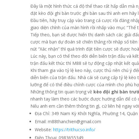
Đây là một hình thức cá độ thể thao rất hấp dẫn mà n
đặt kèo đội ghi bàn trước ghi bàn sau thì anh em hã
Đầu tiên, hãy truy cập vào trang cá cược rồi đăng nh
giao diện chính của màn hình rồi nhấp vào mục “Thể 
Tiếp theo, bạn sẽ được hiển thị danh sách các giải đ
cược mà bạn dự đoán sẽ chiến thắng rồi nhập số tiền 
nút “Xác nhận” thì quá trình đặt tiền cược sẽ được hoà
Lúc này, bạn có thể theo dõi diễn biến trận đấu và kế
trận đấu kết thúc thì M88 sẽ tự động cập nhật kết qu
Khi tham gia vào tỷ lệ keo này, cược thủ nên chú ý đến
diễn biến của trận đấu. Nhà cái sẽ cung cấp tỷ lệ kèo 
lưỡng để có thể điều chỉnh cược của mình cho phù hợp
Những thông tin quan trọng về
kèo đội ghi bàn trư
nhanh tay làm theo các bước được hướng dẫn để có c
Nếu anh em cần thêm thông tin gì, cứ liên hệ ngay với
Địa Chỉ: 349 Nam Kỳ Khởi Nghĩa, Phường 14, Quận 
Email: m88thanchien@gmail.com
Website:
https://trithucso.info/
Điện Thoại: 0983655349