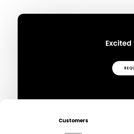
Excited 
REQ
Customers