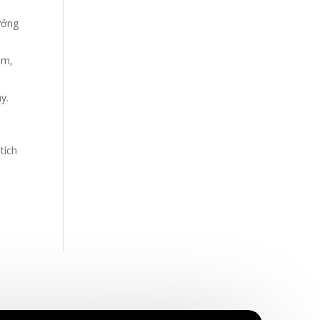
ưởng
ảm,
y.
tích