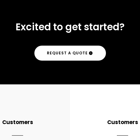
Excited to get started?
REQUEST A QUOTE
Customers
Customers