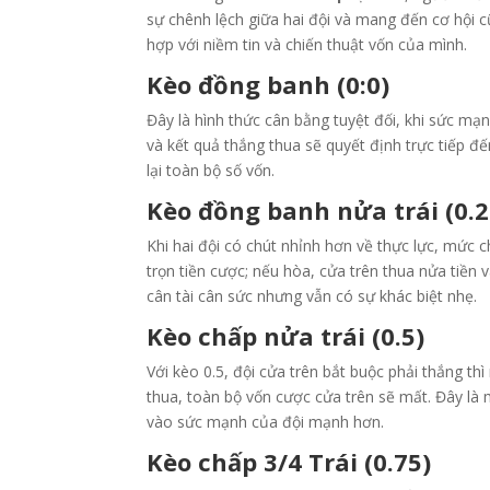
sự chênh lệch giữa hai đội và mang đến cơ hội 
hợp với niềm tin và chiến thuật vốn của mình.
Kèo đồng banh (0:0)
Đây là hình thức cân bằng tuyệt đối, khi sức mạ
và kết quả thắng thua sẽ quyết định trực tiếp đ
lại toàn bộ số vốn.
Kèo đồng banh nửa trái (0.2
Khi hai đội có chút nhỉnh hơn về thực lực, mức
trọn tiền cược; nếu hòa, cửa trên thua nửa tiền
cân tài cân sức nhưng vẫn có sự khác biệt nhẹ.
Kèo chấp nửa trái (0.5)
Với kèo 0.5, đội cửa trên bắt buộc phải thắng t
thua, toàn bộ vốn cược cửa trên sẽ mất. Đây là 
vào sức mạnh của đội mạnh hơn.
Kèo chấp 3/4 Trái (0.75)