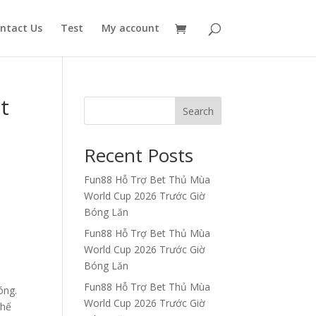
ntact Us
Test
My account
t
Search
Recent Posts
Fun88 Hỗ Trợ Bet Thủ Mùa
World Cup 2026 Trước Giờ
Bóng Lăn
Fun88 Hỗ Trợ Bet Thủ Mùa
World Cup 2026 Trước Giờ
Bóng Lăn
Fun88 Hỗ Trợ Bet Thủ Mùa
óng.
World Cup 2026 Trước Giờ
chế