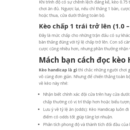
Khi trình độ có sự chênh lệch đáng kể, kèo 0.75 
chơi ăn đủ. Ngược lại, nếu chỉ thắng 1 bàn, cượ
hoặc thua, cửa dưới thắng toàn bộ.
Kèo chấp 1 trái trở lên (1.0 –
Đây là mức chấp cho những trận đấu có sự khác 
bàn thắng đúng với tỷ lệ chấp trở lên. Con số cà
cược cũng nhiều hơn, nhưng phần thưởng nhận 
Mách bạn cách đọc kèo H
Kèo handicap là gì
thì chắc những người chơi g
vô cùng đơn giản. Nhưng để chiến thắng toàn b
về kèo này nhé:
Nhận biết chính xác đội cửa trên hay cửa dưới
chấp thường có vị trí thấp hơn hoặc biểu tượn
Lưu ý về tỷ lệ ăn (odds): Kèo Handicap luôn đ
điểm có odds tốt giúp tăng lợi nhuận.
Phân tích phong độ và thành tích đối đầu của 