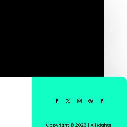
Copyright © 2026 | All Rights