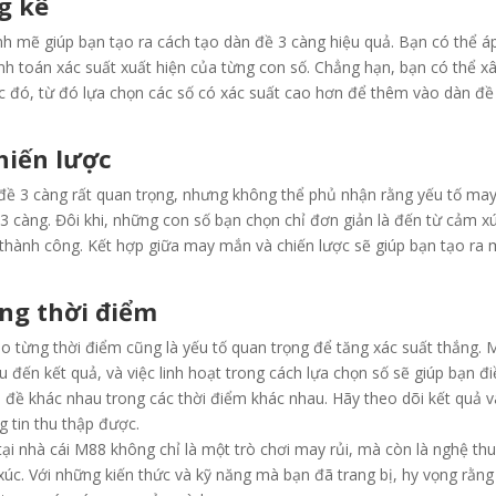
g kê
 mẽ giúp bạn tạo ra cách tạo dàn đề 3 càng hiệu quả. Bạn có thể á
ính toán xác suất xuất hiện của từng con số. Chẳng hạn, bạn có thể x
ớc đó, từ đó lựa chọn các số có xác suất cao hơn để thêm vào dàn đề
hiến lược
 đề 3 càng rất quan trọng, nhưng không thể phủ nhận rằng yếu tố ma
3 càng. Đôi khi, những con số bạn chọn chỉ đơn giản là đến từ cảm x
i thành công. Kết hợp giữa may mắn và chiến lược sẽ giúp bạn tạo ra 
ừng thời điểm
eo từng thời điểm cũng là yếu tố quan trọng để tăng xác suất thắng. 
 đến kết quả, và việc linh hoạt trong cách lựa chọn số sẽ giúp bạn đ
n đề khác nhau trong các thời điểm khác nhau. Hãy theo dõi kết quả v
 tin thu thập được.
ại nhà cái M88 không chỉ là một trò chơi may rủi, mà còn là nghệ th
 xúc. Với những kiến thức và kỹ năng mà bạn đã trang bị, hy vọng rằn