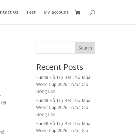
ntact Us
Test
My account
Search
Recent Posts
Fun88 Hỗ Trợ Bet Thủ Mùa
World Cup 2026 Trước Giờ
Bóng Lăn
ỹ
Fun88 Hỗ Trợ Bet Thủ Mùa
 tối
World Cup 2026 Trước Giờ
Bóng Lăn
Fun88 Hỗ Trợ Bet Thủ Mùa
World Cup 2026 Trước Giờ
nó.