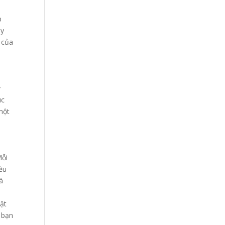
p
ây
 của
y
úc
một
Mỗi
iều
à
uật
g bạn