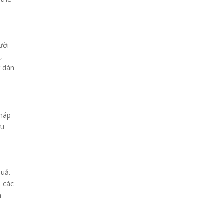
ười
,
g dàn
pháp
ữu
quả.
i các
n