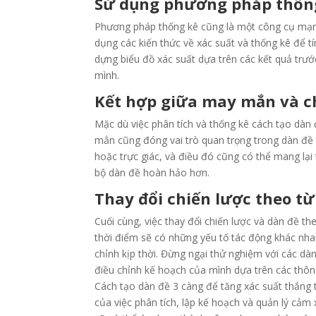
Sử dụng phương pháp thốn
Phương pháp thống kê cũng là một công cụ mạnh
dụng các kiến thức về xác suất và thống kê để t
dựng biểu đồ xác suất dựa trên các kết quả trư
mình.
Kết hợp giữa may mắn và c
Mặc dù việc phân tích và thống kê cách tạo dàn
mắn cũng đóng vai trò quan trọng trong dàn đề 
hoặc trực giác, và điều đó cũng có thể mang lạ
bộ dàn đề hoàn hảo hơn.
Thay đổi chiến lược theo t
Cuối cùng, việc thay đổi chiến lược và dàn đề th
thời điểm sẽ có những yếu tố tác động khác nhau
chỉnh kịp thời. Đừng ngại thử nghiệm với các dà
điều chỉnh kế hoạch của mình dựa trên các thông
Cách tạo dàn đề 3 càng để tăng xác suất thắng t
của việc phân tích, lập kế hoạch và quản lý cảm