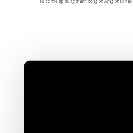
sẽ có thể áp dụng thành công phương pháp này