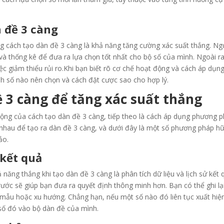
n đề 3 càng
ng cách tạo dàn đề 3 càng là khả năng tăng cường xác suất thắng. Ng
à thống kê để đưa ra lựa chọn tốt nhất cho bộ số của mình. Ngoài ra
iệc giảm thiểu rủi ro.Khi bạn biết rõ cơ chế hoạt động và cách áp dụn
ịnh số nào nên chọn và cách đặt cược sao cho hợp lý.
 3 càng để tăng xác suất thắng
 động của cách tạo dàn đề 3 càng, tiếp theo là cách áp dụng phương 
 nhau để tạo ra dàn đề 3 càng, và dưới đây là một số phương pháp h
ảo.
 kết quả
ăng thắng khi tạo dàn đề 3 càng là phân tích dữ liệu và lịch sử kết 
rước sẽ giúp bạn đưa ra quyết định thông minh hơn. Bạn có thể ghi lạ
c mẫu hoặc xu hướng. Chẳng hạn, nếu một số nào đó liên tục xuất hiệ
 số đó vào bộ dàn đề của mình.