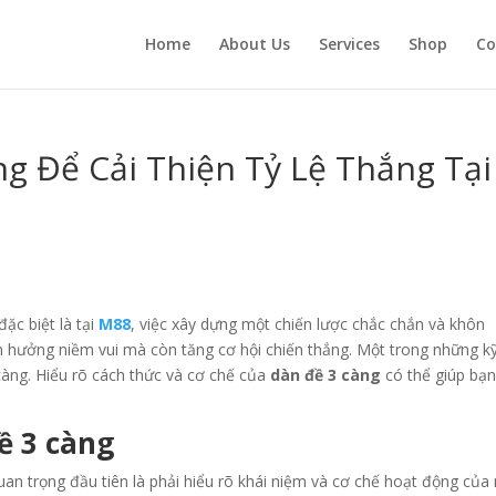
Home
About Us
Services
Shop
Co
g Để Cải Thiện Tỷ Lệ Thắng Tại
ặc biệt là tại
M88
, việc xây dựng một chiến lược chắc chắn và khôn
ận hưởng niềm vui mà còn tăng cơ hội chiến thắng. Một trong những k
càng. Hiểu rõ cách thức và cơ chế của
dàn đề 3 càng
có thể giúp bạn
ề 3 càng
quan trọng đầu tiên là phải hiểu rõ khái niệm và cơ chế hoạt động của 