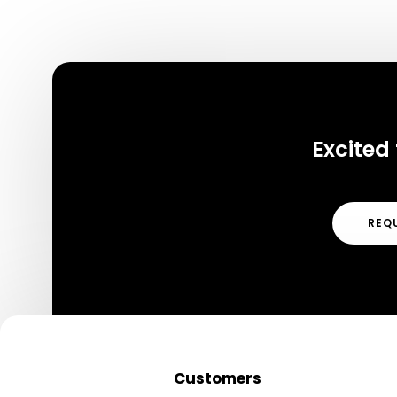
Excited 
REQ
Customers