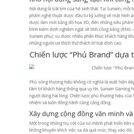
Nội dung là trái tim của hệ sinh thái. Tại Sunwin, mỗ
phẩm nghệ thuật được đầu tư kỹ lưỡng về mặt hình ả
được làm mới bằng đồ họa 3D, đến những siêu phẩm hi
trình kiểm định nghiêm ngặt về tính công bằng (RNG
Sunwin phục vụ được nhiều phân khúc khách hàng khá
những người ưa thích thử thách trí tuệ đỉnh cao.
Chiến lược “Phủ Brand” dựa t
Phủ sóng thương hiệu không có nghĩa là xuất hiện dày
tâm trí khách hàng thông qua uy tín. Sunwin Gaming hi
người dùng hài lòng. Chiến lược phủ thương hiệu của 
nhiệm và luôn đồng hành cùng cộng đồng.
Xây dựng cộng đồng văn minh và
Một trong những trụ cột của sứ mệnh phát triển bền 
không khuyến khích việc sa đà quá mức; thay vào đó,