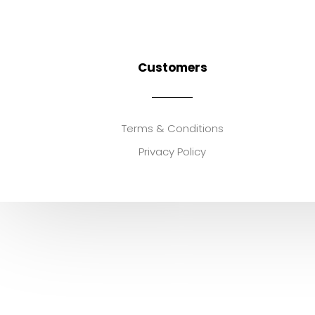
Customers
Terms & Conditions
Privacy Policy