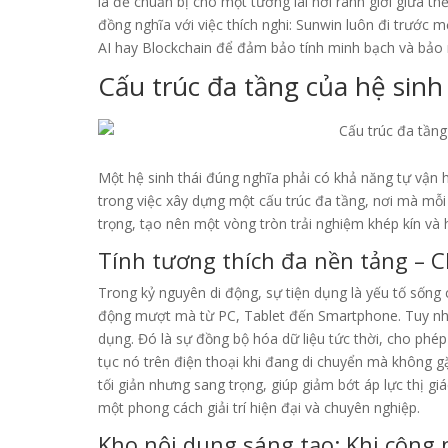
là để chuẩn bị cho một tương lai nơi ranh giới giữa th
đồng nghĩa với việc thích nghi: Sunwin luôn đi trước
AI hay Blockchain để đảm bảo tính minh bạch và bảo 
Cấu trúc đa tầng của hệ sin
Một hệ sinh thái đúng nghĩa phải có khả năng tự vận 
trong việc xây dựng một cấu trúc đa tầng, nơi mà mỗ
trọng, tạo nên một vòng tròn trải nghiệm khép kín và 
Tính tương thích đa nền tảng – C
Trong kỷ nguyên di động, sự tiện dụng là yếu tố sốn
động mượt mà từ PC, Tablet đến Smartphone. Tuy nhiê
dụng. Đó là sự đồng bộ hóa dữ liệu tức thời, cho phép
tục nó trên điện thoại khi đang di chuyển mà không g
tối giản nhưng sang trọng, giúp giảm bớt áp lực thị g
một phong cách giải trí hiện đại và chuyên nghiệp.
Kho nội dung sáng tạo: Khi công