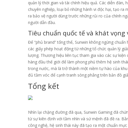
quản lý thời gian và tài chính hiệu quả. Các diễn đàn
chuyên nghiệp, loại bỏ những hành vi độc hại, tạo ra
ra bảo vệ người dùng trước những rủi ro của chính n
người dẫn đầu.
Tiêu chuẩn quốc tế và khát vọng
Để “phủ brand” tổng thể, Sunwin không ngừng chuẩn hó
các giấy phép hoạt động từ những tổ chức quản lý giải 
lượng. Thương hiệu liên tục tham gia vào các sự kiện c
hàng đầu thế giới để làm phong phú thêm hệ sinh thái
trong nước, mà là trở thành một niềm tự hào của khu
đủ tầm vóc để cạnh tranh sòng phẳng trên bản đồ giải 
Tổng kết
Nhìn lại chặng đường đã qua, Sunwin Gaming đã chứ
từ sự kiên định với tầm nhìn và sứ mệnh đã đề ra. B
công nghệ, hệ sinh thái này đã tạo ra một chuẩn mực