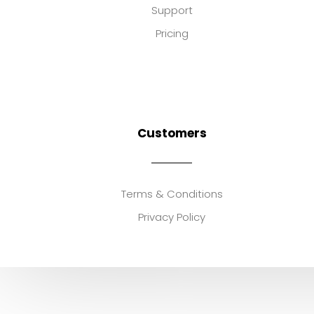
Support
Pricing
Customers
Terms & Conditions
Privacy Policy