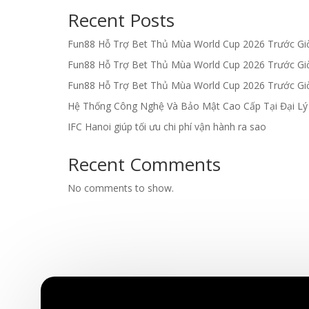
Recent Posts
Fun88 Hỗ Trợ Bet Thủ Mùa World Cup 2026 Trước G
Fun88 Hỗ Trợ Bet Thủ Mùa World Cup 2026 Trước G
Fun88 Hỗ Trợ Bet Thủ Mùa World Cup 2026 Trước G
Hệ Thống Công Nghệ Và Bảo Mật Cao Cấp Tại Đại L
IFC Hanoi giúp tối ưu chi phí vận hành ra sao
Recent Comments
No comments to show.