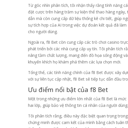
Từ góc nhìn phân tích, tôi nhận thấy rằng tính năng 
đặt cược trên hàng trăm sự kiện thể thao hàng ngày,
dẫn mà còn cung cấp dữ liệu thống kê chi tiết, giúp ng
sự tích hợp của AI trong việc dự đoán kết quả đã làm 
cho người dùng.
Ngoài ra, f8 Bet còn cung cấp các trò chơi casino trự
phát triển bởi các nhà cung cấp uy tín. Tôi phân tích
nâng tầm chất lượng, mang đến đồ họa sống động và t
khuyến khích họ khám phá thêm các lựa chọn mới.
Tổng thể, các tính năng chính của f8 Bet được xây dựng
với sự liên tục cập nhật, f8 Bet sẽ tiếp tục dẫn đầu tr
Ưu điểm nổi bật của f8 Bet
Một trong những ưu điểm lớn nhất của f8 Bet là mức
hai lớp, giúp bảo vệ thông tin cá nhân của người dùng
Tôi phân tích rằng, điều này đặc biệt quan trọng tron
chứng minh được cam kết của mình bằng cách tuân th