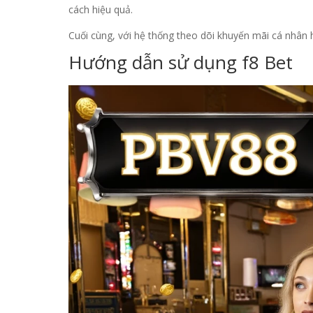
cách hiệu quả.
Cuối cùng, với hệ thống theo dõi khuyến mãi cá nhân
Hướng dẫn sử dụng f8 Bet