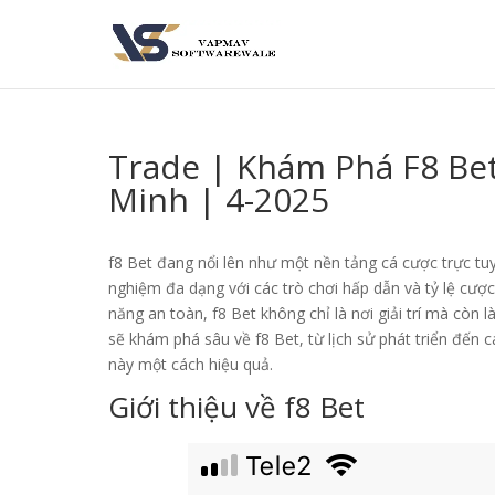
Trade | Khám Phá F8 Bet
Minh | 4-2025
f8 Bet đang nổi lên như một nền tảng cá cược trực tu
nghiệm đa dạng với các trò chơi hấp dẫn và tỷ lệ cược
năng an toàn, f8 Bet không chỉ là nơi giải trí mà còn 
sẽ khám phá sâu về f8 Bet, từ lịch sử phát triển đến c
này một cách hiệu quả.
Giới thiệu về
f8 Bet