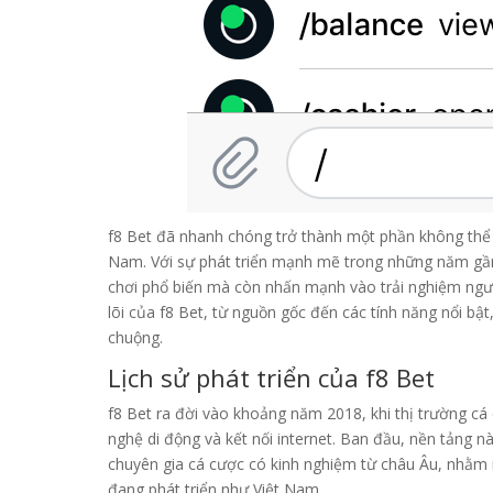
f8 Bet đã nhanh chóng trở thành một phần không thể thi
Nam. Với sự phát triển mạnh mẽ trong những năm gần 
chơi phổ biến mà còn nhấn mạnh vào trải nghiệm ngườ
lõi của f8 Bet, từ nguồn gốc đến các tính năng nổi bậ
chuộng.
Lịch sử phát triển của f8 Bet
f8 Bet ra đời vào khoảng năm 2018, khi thị trường cá
nghệ di động và kết nối internet. Ban đầu, nền tảng
chuyên gia cá cược có kinh nghiệm từ châu Âu, nhằm 
đang phát triển như Việt Nam.