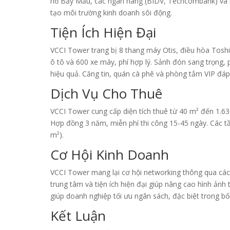
hồ Bảy Mẫu, các ngân hàng (BIDV, Techcombank) và b
tạo môi trường kinh doanh sôi động.
Tiện Ích Hiện Đại
VCCI Tower trang bị 8 thang máy Otis, điều hòa Toshi
ô tô và 600 xe máy, phí hợp lý. Sảnh đón sang trọng,
hiệu quả. Căng tin, quán cà phê và phòng tắm VIP đá
Dịch Vụ Cho Thuê
VCCI Tower cung cấp diện tích thuê từ 40 m² đến 1.63
Hợp đồng 3 năm, miễn phí thi công 15-45 ngày. Các tầ
m²).
Cơ Hội Kinh Doanh
VCCI Tower mang lại cơ hội networking thông qua các s
trung tâm và tiện ích hiện đại giúp nâng cao hình ảnh
giúp doanh nghiệp tối ưu ngân sách, đặc biệt trong bối
Kết Luận