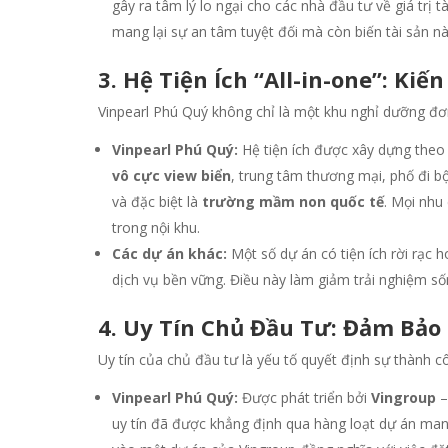
gây ra tâm lý lo ngại cho các nhà đầu tư về giá trị t
mang lại sự an tâm tuyệt đối mà còn biến tài sản này
3. Hệ Tiện Ích “All-in-one”: Kiế
Vinpearl Phú Quý không chỉ là một khu nghỉ dưỡng đ
Vinpearl Phú Quý:
Hệ tiện ích được xây dựng theo t
vô cực view biển
, trung tâm thương mại, phố đi b
và đặc biệt là
trường mầm non quốc tế
. Mọi nhu
trong nội khu.
Các dự án khác:
Một số dự án có tiện ích rời rạc
dịch vụ bền vững. Điều này làm giảm trải nghiệm số
4. Uy Tín Chủ Đầu Tư: Đảm Bảo
Uy tín của chủ đầu tư là yếu tố quyết định sự thành 
Vinpearl Phú Quý:
Được phát triển bởi
Vingroup
–
uy tín đã được khẳng định qua hàng loạt dự án ma