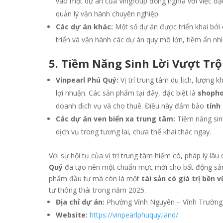
vào một dự án của Vingroup đồng nghĩa với việc đặt
quản lý vận hành chuyên nghiệp.
Các dự án khác:
Một số dự án được triển khai bởi 
triển và vận hành các dự án quy mô lớn, tiềm ẩn nhi
5. Tiềm Năng Sinh Lời Vượt Tr
Vinpearl Phú Quý:
Vị trí trung tâm du lịch, lượng 
lợi nhuận. Các sản phẩm tại đây, đặc biệt là
shopho
doanh dịch vụ và cho thuê. Điều này đảm bảo
tính
Các dự án ven biển xa trung tâm:
Tiềm năng sinh
dịch vụ trong tương lai, chưa thể khai thác ngay.
Với sự hội tụ của vị trí trung tâm hiếm có, pháp lý lâu
Quý
đã tạo nên một chuẩn mực mới cho bất động sản 
phẩm đầu tư mà còn là một
tài sản có giá trị bền 
tư thông thái trong năm 2025.
Địa chỉ dự án:
Phường Vĩnh Nguyên – Vĩnh Trường
Website:
https://vinpearlphuquy.land/