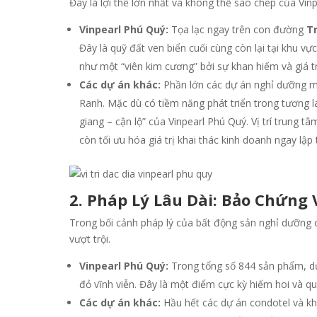
Đây là lợi thế lớn nhất và không thể sao chép của Vin
Vinpearl Phú Quý:
Tọa lạc ngay trên con đường
T
Đây là quỹ đất ven biển cuối cùng còn lại tại khu vự
như một “viên kim cương” bởi sự khan hiếm và giá tr
Các dự án khác:
Phần lớn các dự án nghỉ dưỡng 
Ranh. Mặc dù có tiềm năng phát triển trong tương lai
giang – cận lộ” của Vinpearl Phú Quý. Vị trí trung t
còn tối ưu hóa giá trị khai thác kinh doanh ngay lập 
2. Pháp Lý Lâu Dài: Bảo Chứng 
Trong bối cảnh pháp lý của bất động sản nghỉ dưỡng c
vượt trội.
Vinpearl Phú Quý:
Trong tổng số 844 sản phẩm, d
đỏ vĩnh viễn. Đây là một điểm cực kỳ hiếm hoi và qu
Các dự án khác:
Hầu hết các dự án condotel và k