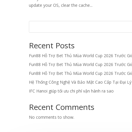
update your OS, clear the cache...
Recent Posts
Fun88 Hỗ Trợ Bet Thủ Mùa World Cup 2026 Trước G
Fun88 Hỗ Trợ Bet Thủ Mùa World Cup 2026 Trước G
Fun88 Hỗ Trợ Bet Thủ Mùa World Cup 2026 Trước G
Hệ Thống Công Nghệ Và Bảo Mật Cao Cấp Tại Đại L
IFC Hanoi giúp tối ưu chi phí vận hành ra sao
Recent Comments
No comments to show.