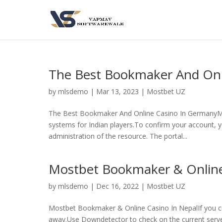
The Best Bookmaker And Onl
by
mlsdemo
|
Mar 13, 2023
|
Mostbet UZ
The Best Bookmaker And Online Casino In GermanyMeg
systems for Indian players.To confirm your account, y
administration of the resource. The portal...
Mostbet Bookmaker & Online
by
mlsdemo
|
Dec 16, 2022
|
Mostbet UZ
Mostbet Bookmaker & Online Casino In NepalIf you cure
away.Use Downdetector to check on the current server 