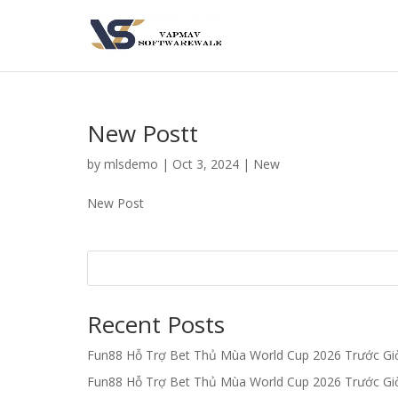
New Postt
by
mlsdemo
|
Oct 3, 2024
|
New
New Post
Recent Posts
Fun88 Hỗ Trợ Bet Thủ Mùa World Cup 2026 Trước G
Fun88 Hỗ Trợ Bet Thủ Mùa World Cup 2026 Trước G