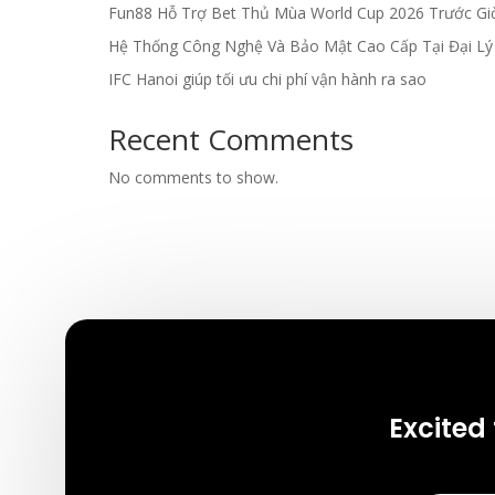
Fun88 Hỗ Trợ Bet Thủ Mùa World Cup 2026 Trước G
Hệ Thống Công Nghệ Và Bảo Mật Cao Cấp Tại Đại L
IFC Hanoi giúp tối ưu chi phí vận hành ra sao
Recent Comments
No comments to show.
Excited 