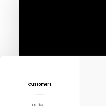
Customers
Products