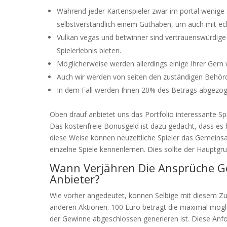
Während jeder Kartenspieler zwar im portal wenige
selbstverständlich einem Guthaben, um auch mit ec
Vulkan vegas und betwinner sind vertrauenswürdige
Spielerlebnis bieten.
Möglicherweise werden allerdings einige Ihrer Gern 
Auch wir werden von seiten den zuständigen Behörde
In dem Fall werden Ihnen 20% des Betrags abgezog
Oben drauf anbietet uns das Portfolio interessante S
Das kostenfreie Bonusgeld ist dazu gedacht, dass es 
diese Weise können neuzeitliche Spieler das Gemein
einzelne Spiele kennenlernen. Dies sollte der Hauptg
Wann Verjähren Die Ansprüche G
Anbieter?
Wie vorher angedeutet, können Selbige mit diesem Z
anderen Aktionen. 100 Euro beträgt die maximal mögli
der Gewinne abgeschlossen generieren ist. Diese Anfo