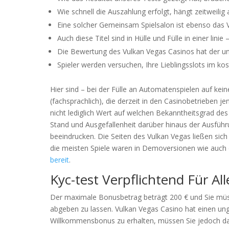
Wie schnell die Auszahlung erfolgt, hängt zeitweil
Eine solcher Gemeinsam Spielsalon ist ebenso das 
Auch diese Titel sind in Hülle und Fülle in einer lin
Die Bewertung des Vulkan Vegas Casinos hat der u
Spieler werden versuchen, Ihre Lieblingsslots im ko
Hier sind – bei der Fülle an Automatenspielen auf kei
(fachsprachlich), die derzeit in den Casinobetrieben j
nicht lediglich Wert auf welchen Bekanntheitsgrad des
Stand und Ausgefallenheit darüber hinaus der Ausfüh
beeindrucken. Die Seiten des Vulkan Vegas ließen sich
die meisten Spiele waren in Demoversionen wie auch 
bereit
.
Kyc-test Verpflichtend Für Al
Der maximale Bonusbetrag beträgt 200 € und Sie müs
abgeben zu lassen. Vulkan Vegas Casino hat einen un
Willkommensbonus zu erhalten, müssen Sie jedoch das 