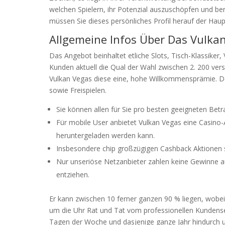
welchen Spielern, ihr Potenzial auszuschöpfen und be
müssen Sie dieses persönliches Profil herauf der Haupt
Allgemeine Infos Über Das Vulka
Das Angebot beinhaltet etliche Slots, Tisch-Klassiker
Kunden aktuell die Qual der Wahl zwischen 2. 200 vers
Vulkan Vegas diese eine, hohe Willkommensprämie. 
sowie Freispielen.
Sie können allen für Sie pro besten geeigneten Be
Für mobile User anbietet Vulkan Vegas eine Casino-
heruntergeladen werden kann.
Insbesondere chip großzügigen Cashback Aktionen s
Nur unseriöse Netzanbieter zahlen keine Gewinne a
entziehen.
Er kann zwischen 10 ferner ganzen 90 % liegen, wobei 
um die Uhr Rat und Tat vom professionellen Kundenser
Tagen der Woche und dasjenige ganze Jahr hindurch u