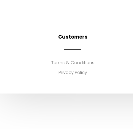
Customers
Terms & Conditions
Privacy Policy