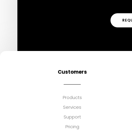
REQ
Customers
Products
Services
Support
Pricing